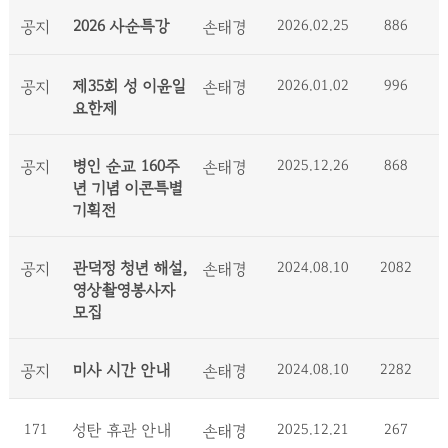
2026 사순특강
2026.02.25
886
공지
손태경
제35회 성 이윤일
2026.01.02
996
공지
손태경
요한제
병인 순교 160주
2025.12.26
868
공지
손태경
년 기념 이콘특별
기획전
관덕정 청년 해설,
2024.08.10
2082
공지
손태경
영상촬영봉사자
모집
미사 시간 안내
2024.08.10
2282
공지
손태경
171
성탄 휴관 안내
2025.12.21
267
손태경