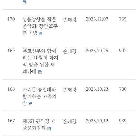
170
성음앙상블 작은
2025.11.07
759
손태경
음악회-창단25주
념 기념
169
푸코신부와 함께
2025.10.25
902
손태경
하는 10월의 마지
막 밤을 위한 세
레나데
168
바리톤 송민태와
2025.10.23
786
손태경
함께하는 가곡의
밤
167
제3회 관덕정 가
2025.10.12
939
손태경
을문화강좌