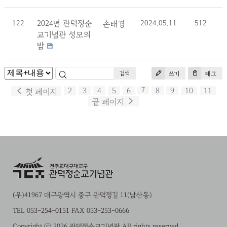
122
2024년 관덕정순
2024.05.11
512
손태경
교기념관 성모의
밤
검색
쓰기
태그
2
3
4
5
6
7
8
9
10
11
첫 페이지
끝 페이지
(우)41967 대구광역시 중구 관덕정길 11(남산동)
TEL 053-254-0151 FAX 053-253-0666
Copyright ⓒ 2026 관덕정순교기념관 All rights reserved.