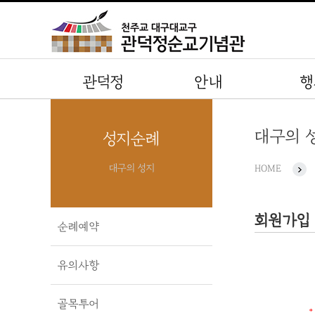
관덕정
안내
행
대구의 
성지순례
대구의 성지
HOME
회원가입
순례예약
유의사항
골목투어
*