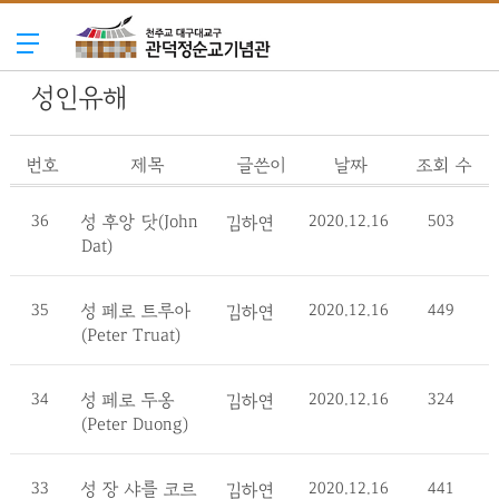
성인유해
번호
제목
글쓴이
날짜
조회 수
36
성 후앙 닷(John
2020.12.16
503
김하연
Dat)
35
성 페로 트루아
2020.12.16
449
김하연
(Peter Truat)
34
성 페로 두옹
2020.12.16
324
김하연
(Peter Duong)
33
성 장 샤를 코르
2020.12.16
441
김하연