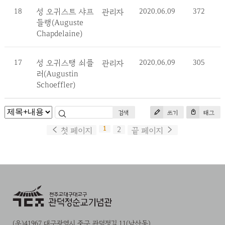
18
성 오귀스트 샤프
2020.06.09
372
관리자
들랭(Auguste
Chapdelaine)
17
성 오귀스탱 쇠플
2020.06.09
305
관리자
러(Augustin
Schoeffler)
검색
쓰기
태그
1
2
첫 페이지
끝 페이지
(우)41967 대구광역시 중구 관덕정길 11(남산동)