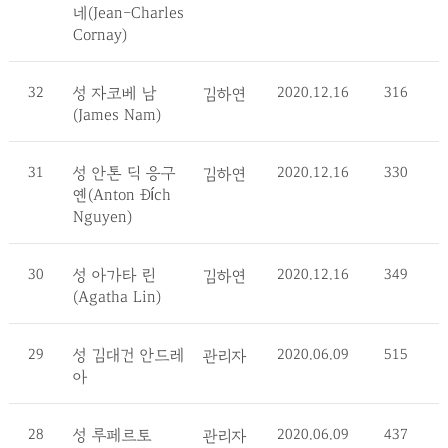
네(Jean-Charles
Cornay)
32
성 자코베 남
2020.12.16
316
김하연
(James Nam)
31
성 안톤 딕 응구
2020.12.16
330
김하연
옌(Anton Ðích
Nguyen)
30
성 아가타 린
2020.12.16
349
김하연
(Agatha Lin)
29
성 김대건 안드레
2020.06.09
515
관리자
아
28
성 루페르토
2020.06.09
437
관리자