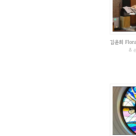
손
손
김