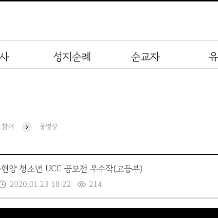
사
성지순례
순교자
참여
동영상
자현양 청소년 UCC 공모전 우수작(고등부)
2020.01.23 18:22
214