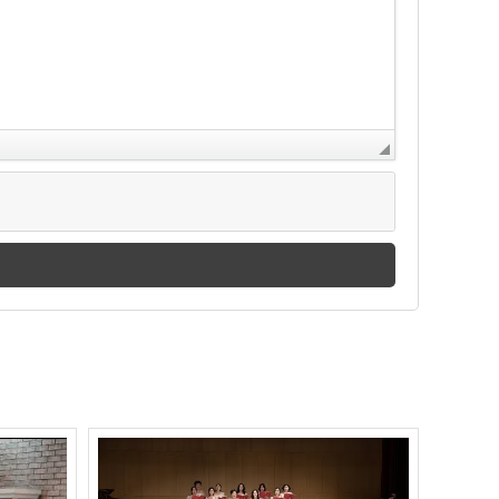
관덕정이 응원하는 2024청년예술제-김윤희Flora플룻 독주회
제 33회 성 이윤일 요한제 순교자 현양음악회