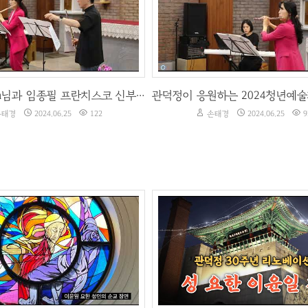
태경
2024.06.25
122
손태경
2024.06.25
9
김윤희 Flora님과 임종필 프란치스코 신부님의 합주
태경
2024.06.25
122
손태경
2024.06.25
9
관덕정순교기념관 투어영상
개관 30주년 맞이 리노베이션 완공
하연
2022.01.25
295
김하연
2020.12.18
47