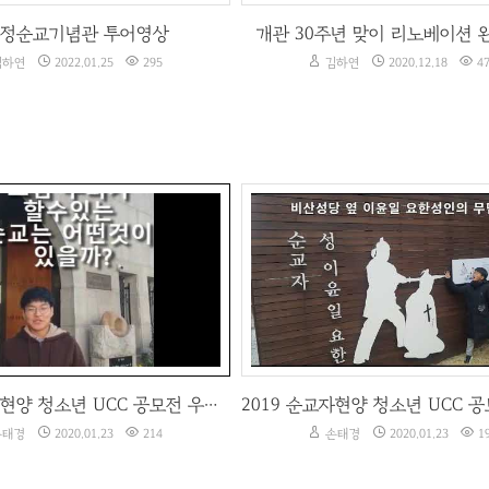
정순교기념관 투어영상
개관 30주년 맞이 리노베이션 
하연
2022.01.25
295
김하연
2020.12.18
4
2019 순교자현양 청소년 UCC 공모전 우수작(고등부)
태경
2020.01.23
214
손태경
2020.01.23
1
2019 순교자현양 청소년 UCC 공모전 우수작(고등부)
태경
2020.01.23
214
손태경
2020.01.23
1