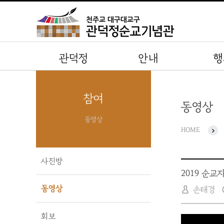
관덕정
안내
행
참여
동영상
동영상
HOME
사진방
2019 순교
동영상
손태경
회보