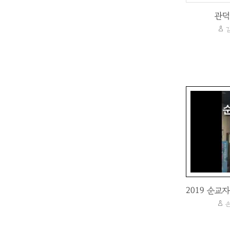
관덕
김
손
손