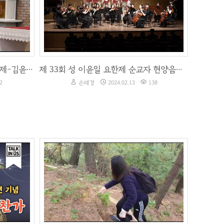
2
손태경
2024.02.13
138
관덕정이 응원하는 2024청년예술제-김윤희Flora플룻 독주회
제 33회 성 이윤일 요한제 순교자 현양음악회
2
손태경
2024.02.13
138
 기념
2019 순교자현양 청소년 UCC 공모전 우수작(중등부)
2
손태경
2020.01.23
264