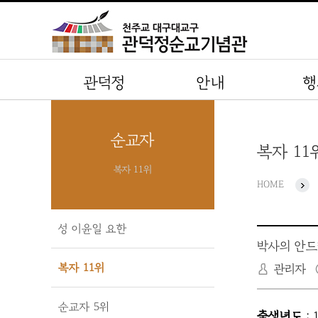
관덕정
안내
행
순교자
복자 11
복자 11위
HOME
성 이윤일 요한
박사의 안드레
복자 11위
관리자
순교자 5위
출생년도
: 