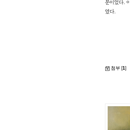
문이었다. 
였다.
첨부 [
1
]