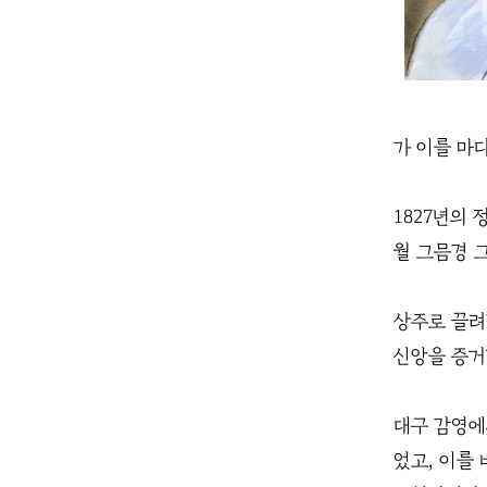
가 이를 마
1827년의
월 그믐경 
상주로 끌려
신앙을 증거
대구 감영에
었고, 이를