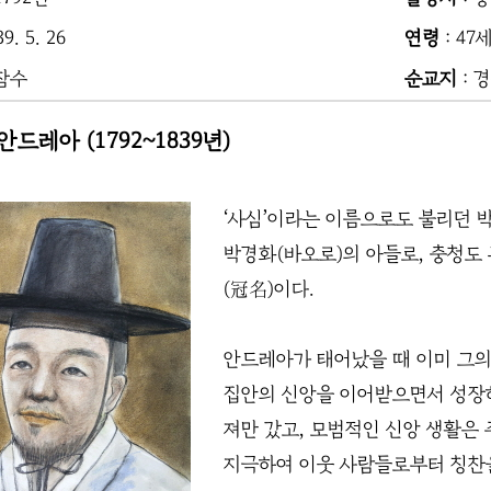
9. 5. 26
연령
: 47
 참수
순교지
: 
드레아 (1792~1839년)
‘사심’이라는 이름으로도 불리던 
박경화(바오로)의 아들로, 충청도 
(冠名)이다.
안드레아가 태어났을 때 이미 그의
집안의 신앙을 이어받으면서 성장하
져만 갔고, 모범적인 신앙 생활은
지극하여 이웃 사람들로부터 칭찬