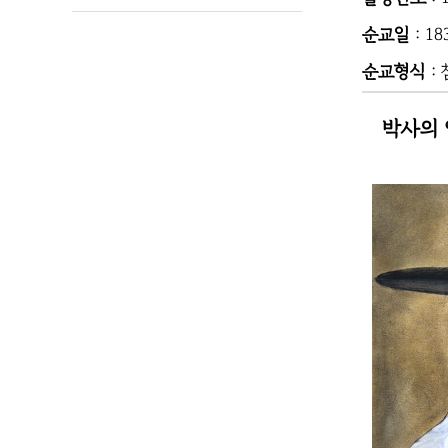
순교일
: 183
순교형식
:
박사의 안