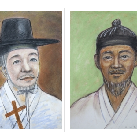
화춘 야고보 ( ?~1816년)
이재행 안드레아 (1776~1839년
리자
2020.06.09
159
관리자
2020.06.09
1