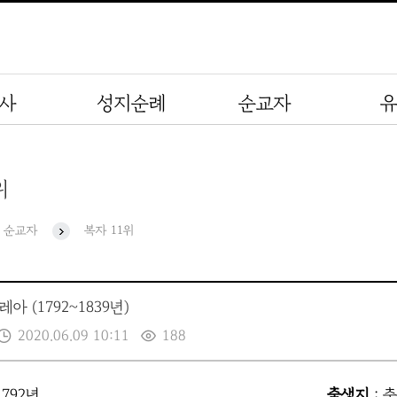
사
성지순례
순교자
위
순교자
복자 11위
아 (1792~1839년)
2020.06.09 10:11
188
1792년
출생지
: 