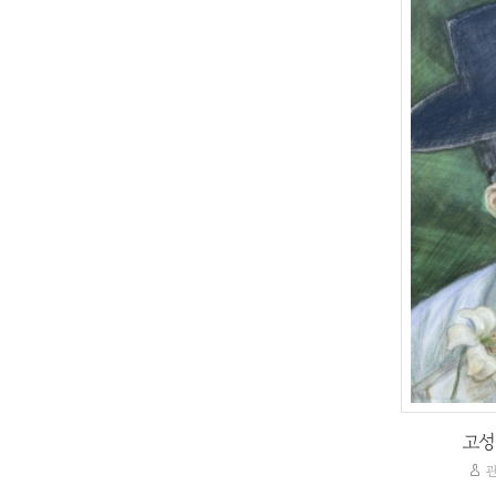
고
관
고성
관