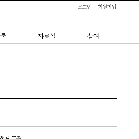
로그인
회원가입
유물
자료실
참여
충청도 홍주