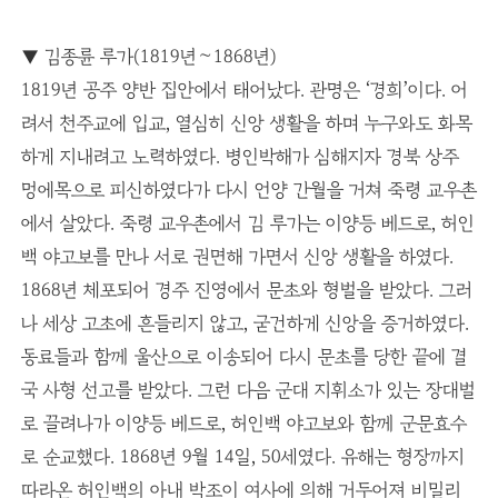
▼ 김종륜 루가(1819년∼1868년)
1819년 공주 양반 집안에서 태어났다. 관명은 ‘경희’이다. 어
려서 천주교에 입교, 열심히 신앙 생활을 하며 누구와도 화목
하게 지내려고 노력하였다. 병인박해가 심해지자 경북 상주
멍에목으로 피신하였다가 다시 언양 간월을 거쳐 죽령 교우촌
에서 살았다. 죽령 교우촌에서 김 루가는 이양등 베드로, 허인
백 야고보를 만나 서로 권면해 가면서 신앙 생활을 하였다.
1868년 체포되어 경주 진영에서 문초와 형벌을 받았다. 그러
나 세상 고초에 흔들리지 않고, 굳건하게 신앙을 증거하였다.
동료들과 함께 울산으로 이송되어 다시 문초를 당한 끝에 결
국 사형 선고를 받았다. 그런 다음 군대 지휘소가 있는 장대벌
로 끌려나가 이양등 베드로, 허인백 야고보와 함께 군문효수
로 순교했다. 1868년 9월 14일, 50세였다. 유해는 형장까지
따라온 허인백의 아내 박조이 여사에 의해 거두어져 비밀리