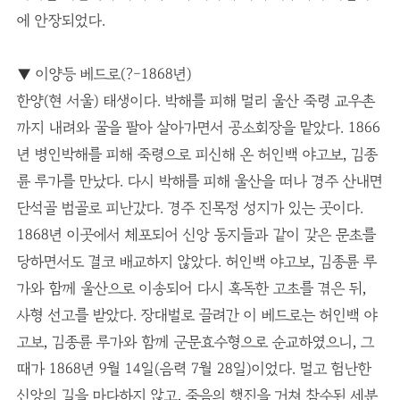
에 안장되었다.
▼ 이양등 베드로(?-1868년)
한양(현 서울) 태생이다. 박해를 피해 멀리 울산 죽령 교우촌
까지 내려와 꿀을 팔아 살아가면서 공소회장을 맡았다. 1866
년 병인박해를 피해 죽령으로 피신해 온 허인백 야고보, 김종
륜 루가를 만났다. 다시 박해를 피해 울산을 떠나 경주 산내면
단석골 범골로 피난갔다. 경주 진목정 성지가 있는 곳이다.
1868년 이곳에서 체포되어 신앙 동지들과 같이 갖은 문초를
당하면서도 결코 배교하지 않았다. 허인백 야고보, 김종륜 루
가와 함께 울산으로 이송되어 다시 혹독한 고초를 겪은 뒤,
사형 선고를 받았다. 장대벌로 끌려간 이 베드로는 허인백 야
고보, 김종륜 루가와 함께 군문효수형으로 순교하였으니, 그
때가 1868년 9월 14일(음력 7월 28일)이었다. 멀고 험난한
신앙의 길을 마다하지 않고, 죽음의 행진을 거쳐 참수된 세분