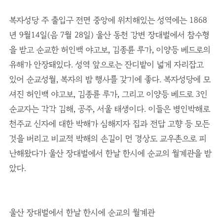
복자성당 주 출입구 전면 중앙에 위치해있는 성역에는 1868
년 9월14일(음 7월 28일) 울산 동천 강변 장대벌에서 참수형
을 받고 순교한 허인백 야고보, 김종륜 루가, 이양등 베드로의
유해가 안장돼있다. 성역 앞으로는 잔디밭이 넓게 자리잡고
있어 순교성월, 복자의 밤 행사를 갖기에 좋다. 복자성당에 모
셔진 허인백 야고보, 김종륜 루가, 그리고 이양등 베드로 3인
순교자는 각각 김해, 공주, 서울 태생이다. 이들은 병인박해로
천주교 신자에 대한 박해가 심해지자 집과 전답 고향 등 모든
것을 버리고 비교적 박해의 손길이 먼 경상도 교우촌으로 피
난해왔다가 울산 장대벌에서 한날 한시에 순교의 월계관을 받
았다.
울산 장대벌에서 한날 한시에 순교의 월계관