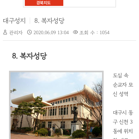
대구성지
8. 복자성당
관리자
2020.06.09 13:04
조회 수 : 1054
8. 복자성당
도심 속
순교자 모
신 성역
대구시 동
구 신천 3
동에 위치