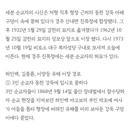
세분 순교자의 시신은 처형 직후 형장 근처의 동천 강둑 아래
구덩이 속에 묻혀 있다가 경주 산내면 진목정에 합장됐다. 그
후 1932년 5월 29일 감천리 묘지로 옮겨졌다가 1962년 10
월 25일 감천리 묘지의 성모상 앞으로 이장 됐다. 다시 1973
년 10월 19일 비로소 대구 복자성당 구내로 모셔져 오늘에
이른다. 현재 경주 진목정에는 세분 순교자의 허묘가 있다.
허인백, 김종륜, 이양등 유해 이장 경로
① 3인 순교자 동천 강둑에 임시로 묻히다
3인 순교자들이 1868년 9월 14일 울산 장대벌에서 참수당하
자 순교 현장을 지켜보던 허인백 야고보의 부인 박조예 여사
가 어둠을 틈타 형장에 버려진 유해를 미리 보아둔 강둑 구덩
이에다 묻었다.