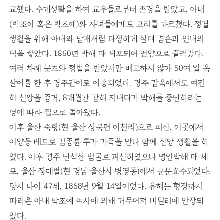
교했다. 수계생활을 하여 교우들로부터 존경을 받았고, 아내
(박조이 혹은 박조예)와 자녀들에게도 교리를 가르쳤다. 정결
생활을 위해 아내와 남매처럼 다정하게 살며 겸손과 인내의
덕을 쌓았다. 1860년 박해 때 체포되어 언양으로 끌려갔다.
여러 차례 문초와 형벌을 받았지만 배교하지 않아 50여 일 옥
살이를 한 후 경주관아로 이송되었다. 경주 감옥에서도 여전
히 신앙을 증거, 8개월간 갇혀 지내다가 박해를 중단하라는
명에 따라 집으로 돌아왔다.
이후 울산 죽령(현 울산 상북면 이천리)으로 피신, 이곳에서
이양등 베드로 김종륜 루가 가족을 만나 함께 신앙 생활을 하
였다. 이후 경주 단석산 범굴로 피신하였으나 병인박해 때 체
포, 울산 장대벌(현 경남 울산시 병영동)에서 군문효수되었다.
당시 나이 47세, 1868년 9월 14일이었다. 유해는 형장까지
따라온 아내 박조예 여사에 의해 거두어져 비밀리에 안장되
었다.