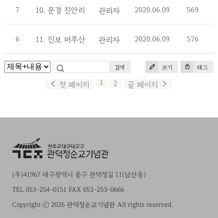
7
10. 문경 진안리
2020.06.09
569
관리자
6
11. 진보 머루산
2020.06.09
576
관리자
검색
쓰기
태그
1
2
첫 페이지
끝 페이지
(우)41967 대구광역시 중구 관덕정길 11(남산동)
TEL 053-254-0151 FAX 053-253-0666
Copyright ⓒ 2026 관덕정순교기념관 All rights reserved.