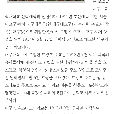
는 오늘날
대구가톨
릭대학교 신학대학의 전신이다. 1911년 조선대목구(현 서울
대교구)에서 대구대목구(현 대구대교구)가 분리된 후 초대 감
목(=교구장)으로 취임한 안세화 드망즈 주교가 교구 사제 양
성을 위해 1914년 5월 27일 신학생 57명으로 개교한 대구의
첫 신학교이다.
대구대목구에 부임한 드망즈 주교는 1912년 9월 세계 각국의
유지들에게 새 신학교 건립을 위한 후원자가 되어줄 것을 호
소했고, 익명의 은인이 성 유스티노를 주보 성인으로 모셔주
길 원하면서 2만 5천 프랑을 보내왔다. 드망즈 주교는 성 유
스티노를 주보로 모시고, 신학교 이름을 성유스티노신학교라
명명했다. 초대 교장은 파리외방전교회 송덕망 샤르즈뵈프 신
부이다.
대구 성유스티노신학교는 1913년 9월, 공사를 시작하여